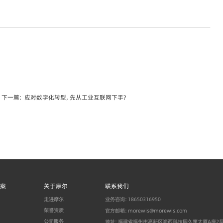
下一篇：
应对数字化转型，先从工业互联网下手？
案
关于摩尔
联系我们
走进摩尔
业务咨询：18650316950
荣誉资质
官方邮箱：morewis@morewis.com
公司服务
地址：福建省福州市高新区海西科技园久策大厦A座2层