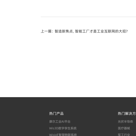
上一篇：
智造新焦点，智能工厂才是工业互联网的大招？
热门产品
热门解决方
摩尔工业AI平台
光伏半导体
Wis3D数字孪生系统
医疗器械
WisIoT智慧物联系统
军工行业