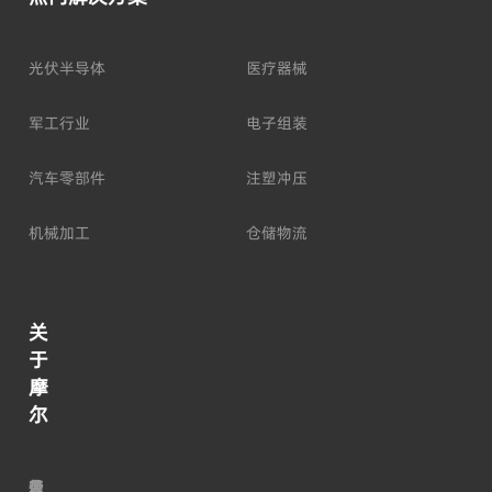
光伏半导体
医疗器械
军工行业
电子组装
汽车零部件
注塑冲压
机械加工
仓储物流
关
于
摩
尔
走
荣
公
最
行
加