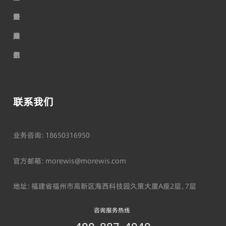
进
誉
司
新
业
入
摩
资
服
动
资
我
尔
质
务
态
讯
们
联系我们
业务咨询：18650316950
官方邮箱：morewis@morewis.com
地址：福建省福州市高新区海西科技园久策大厦A座2层、7层
咨询服务热线