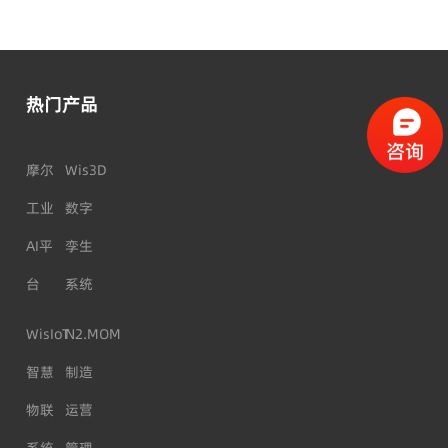
热门产品
摩尔
Wis3D
工业
数字
AI平
孪生
台
系统
WisIoT
N2.MOM
智慧
制造
物联
运营