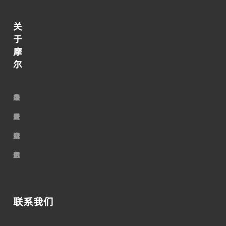
关
于
摩
尔
走
荣
公
最
行
加
进
誉
司
新
业
入
摩
资
服
动
资
我
尔
质
务
态
讯
们
联系我们