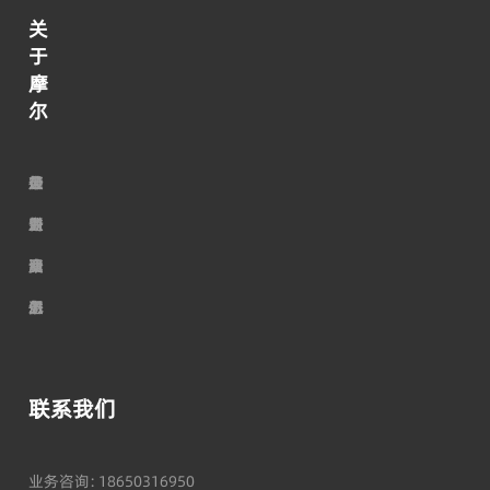
关
于
摩
尔
走
荣
公
最
行
加
进
誉
司
新
业
入
摩
资
服
动
资
我
尔
质
务
态
讯
们
联系我们
业务咨询：18650316950