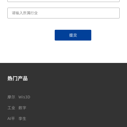
提交
热门产品
摩尔
Wis3D
工业
数字
AI平
孪生