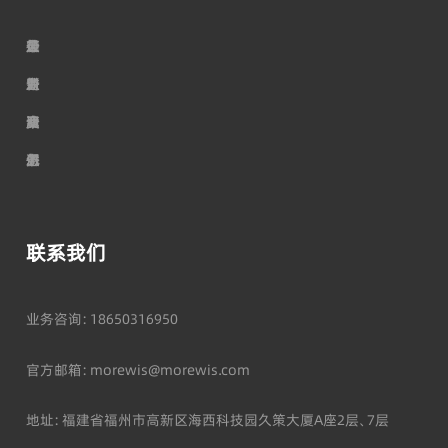
走
荣
公
最
行
加
进
誉
司
新
业
入
摩
资
服
动
资
我
尔
质
务
态
讯
们
联系我们
业务咨询：18650316950
官方邮箱：morewis@morewis.com
地址：福建省福州市高新区海西科技园久策大厦A座2层、7层