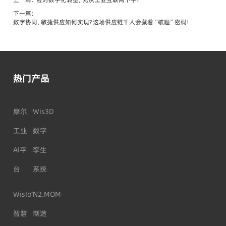
下一篇：
数字协同、敏捷供应如何实现？这场供应链千人会藏着“破题”密码！
热门产品
摩尔
Wis3D
工业
数字
AI平
孪生
台
系统
WisIoT
N2.MOM
智慧
制造