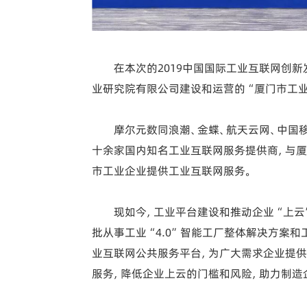
在本次的2019中国国际工业互联网创
业研究院有限公司建设和运营的“厦门市工业
摩尔元数同浪潮、金蝶、航天云网、中国
十余家国内知名工业互联网服务提供商，与厦
市工业企业提供工业互联网服务。
现如今，工业平台建设和推动企业“上云
批从事工业“4.0”智能工厂整体解决方案
业互联网公共服务平台，为广大需求企业提
服务，降低企业上云的门槛和风险，助力制造