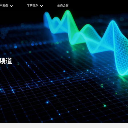
户案例
了解摩尔
生态合作