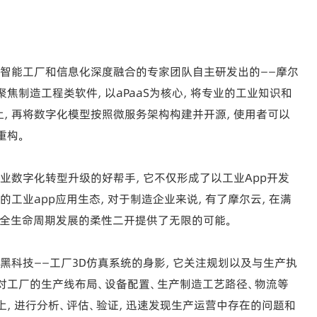
批智能工厂和信息化深度融合的专家团队自主研发出的——摩尔
焦制造工程类软件，以aPaaS为核心，将专业的工业知识和
上，再将数字化模型按照微服务架构构建并开源，使用者可以
重构。
业数字化转型升级的好帮手，它不仅形成了以工业App开发
的工业app应用生态，对于制造企业来说，有了摩尔云，在满
业全生命周期发展的柔性二开提供了无限的可能。
黑科技——工厂3D仿真系统的身影，它关注规划以及与生产执
对工厂的生产线布局、设备配置、生产制造工艺路径、物流等
上，进行分析、评估、验证，迅速发现生产运营中存在的问题和