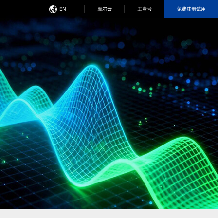
免费注册试用
EN
摩尔云
工壹号