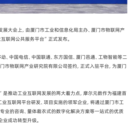
新发展大会上，由厦门市工业和信息化局主办、厦门市物联网产
互联网公共服务平台”正式发布。
移动、中国电信、中国联通、东方国信、厦门邑通、工物智能等二
门市物联网产业研究院有限公司签约，正式入驻平台，为厦门
”是推动工业互联网发展的两大着力点，摩尔元数作为福建首
和工业互联网平台研发、项目实施的领军企业，将通过厦门市工
供专业的咨询、量体裁衣式的数字化解决方案等一站式的优质
企业成功转型升级。