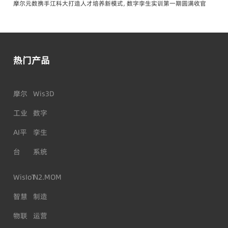
摩尔元数携手江科大打造人才培养新模式，数字孪生实训第一期圆满收官
热门产品
摩尔
Wis3D
工业
数字
AI平
孪生
台
系统
WisIoT
N2.MOM
智慧
制造
物联
运营