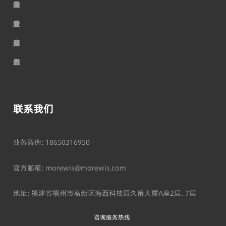
走
荣
公
最
行
加
进
誉
司
新
业
入
摩
资
服
动
资
我
尔
质
务
态
讯
们
联系我们
业务咨询：18650316950
官方邮箱：morewis@morewis.com
地址：福建省福州市高新区海西科技园久策大厦A座2层、7层
咨询服务热线