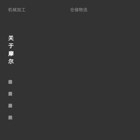
机械加工
仓储物流
关
于
摩
尔
走
荣
公
最
行
加
进
誉
司
新
业
入
摩
资
服
动
资
我
尔
质
务
态
讯
们