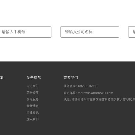
案
关于摩尔
联系我们
走进摩尔
业务咨询：18650316950
荣誉资质
官方邮箱：morewis@morewis.com
公司服务
地址：福建省福州市高新区海西科技园久策大厦A座2层
最新动态
行业资讯
加入我们