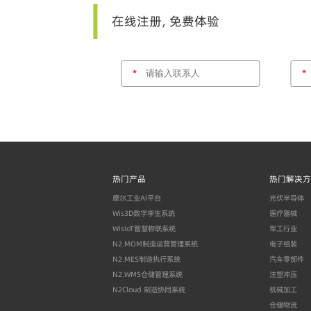
在线注册，免费体验
*
*
热门产品
热门解决方
摩尔工业AI平台
光伏半导体
Wis3D数字孪生系统
医疗器械
WisIoT智慧物联系统
军工行业
N2.MOM制造运营管理系统
电子组装
N2.MES制造执行系统
汽车零部件
N2.WMS仓储管理系统
注塑冲压
N2Cloud 制造协同系统
机械加工
仓储物流