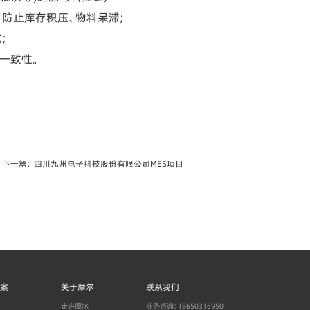
防止库存积压、物料呆滞;
;
一致性。
下一篇：
四川九州电子科技股份有限公司MES项目
案
关于摩尔
联系我们
走进摩尔
业务咨询：18650316950