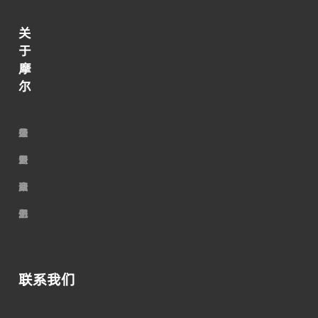
关
于
摩
尔
走
荣
公
最
行
加
进
誉
司
新
业
入
摩
资
服
动
资
我
尔
质
务
态
讯
们
联系我们