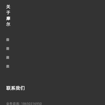
关
于
摩
尔
走
荣
公
最
行
加
进
誉
司
新
业
入
摩
资
服
动
资
我
尔
质
务
态
讯
们
联系我们
业务咨询：18650316950