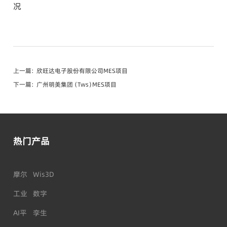
况
上一篇：
欣旺达电子股份有限公司MES项目
下一篇：
广州明美集团（Tws）MES项目
热门产品
摩尔
Wis3D
工业
数字
AI平
孪生