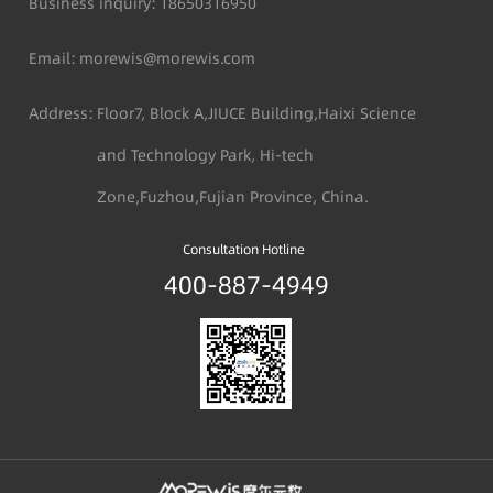
Business inquiry
：18650316950
Email
：morewis@morewis.com
Address
：
Floor7, Block A,JIUCE Building,Haixi Science
and Technology Park, Hi-tech
Zone,Fuzhou,Fujian Province, China.
Consultation Hotline
400-887-4949