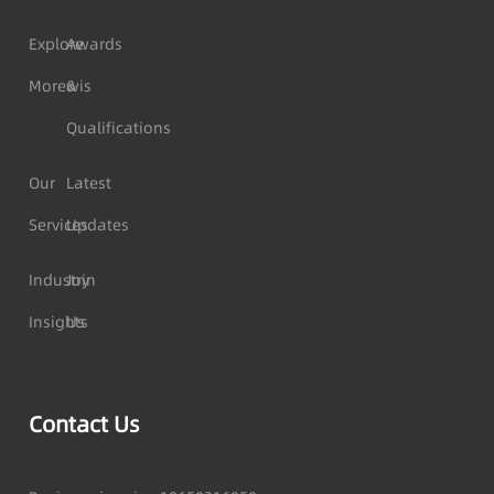
Explore
Awards
Morewis
&
Qualifications
Our
Latest
Services
Updates
Industry
Join
Insights
Us
Contact Us