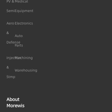
PV &
Medical
Semi
Equipment
Aero
Electronics
&
Auto
Defense
Parts
Injection
Machining
&
Warehousing
Stmp
About
Morewis