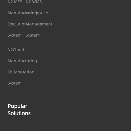
N2.MES
N2.WMS
Manufacturing
Warehouse
Execution
Management
System
System
N2Cloud
Manufacturing
Collaboration
System
Popular
Solutions